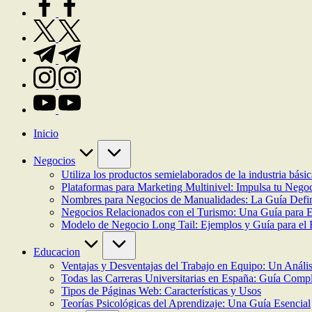
twitter.com
t.me
instagram.com
youtube.com
Inicio
Negocios
Utiliza los productos semielaborados de la industria bási
Plataformas para Marketing Multinivel: Impulsa tu Negoc
Nombres para Negocios de Manualidades: La Guía Definit
Negocios Relacionados con el Turismo: Una Guía para
Modelo de Negocio Long Tail: Ejemplos y Guía para el 
Educacion
Ventajas y Desventajas del Trabajo en Equipo: Un Análisi
Todas las Carreras Universitarias en España: Guía Comp
Tipos de Páginas Web: Características y Usos
Teorías Psicológicas del Aprendizaje: Una Guía Esencial