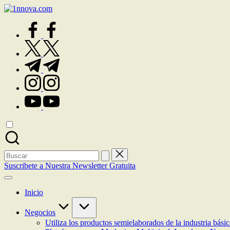
Saltar
al
facebook.com
contenido
twitter.com
t.me
instagram.com
youtube.com
Buscar:
Suscribete a Nuestra Newsletter Gratuita
Inicio
Negocios
Utiliza los productos semielaborados de la industria bási