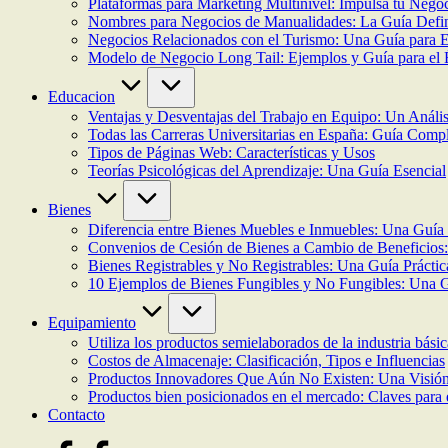
Plataformas para Marketing Multinivel: Impulsa tu Negoc
Nombres para Negocios de Manualidades: La Guía Definit
Negocios Relacionados con el Turismo: Una Guía para
Modelo de Negocio Long Tail: Ejemplos y Guía para el 
Educacion
Ventajas y Desventajas del Trabajo en Equipo: Un Análisi
Todas las Carreras Universitarias en España: Guía Comp
Tipos de Páginas Web: Características y Usos
Teorías Psicológicas del Aprendizaje: Una Guía Esencial
Bienes
Diferencia entre Bienes Muebles e Inmuebles: Una Guía
Convenios de Cesión de Bienes a Cambio de Beneficios
Bienes Registrables y No Registrables: Una Guía Práctic
10 Ejemplos de Bienes Fungibles y No Fungibles: Una G
Equipamiento
Utiliza los productos semielaborados de la industria bási
Costos de Almacenaje: Clasificación, Tipos e Influencias
Productos Innovadores Que Aún No Existen: Una Visión
Productos bien posicionados en el mercado: Claves para 
Contacto
facebook.com