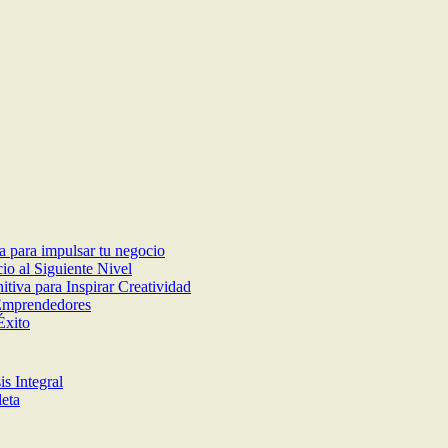
ca para impulsar tu negocio
io al Siguiente Nivel
iva para Inspirar Creatividad
 Emprendedores
Éxito
s Integral
leta