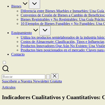
Bienes
Diferencia entre Bienes Muebles e Inmuebles: Una Guía
Convenios de Cesión de Bienes a Cambio de Beneficios
Bienes Registrables y No Registrables: Una Guía Práctic
10 Ejemplos de Bienes Fungibles y No Fungibles: Una G
Equipamiento
Utiliza los productos semielaborados de la industria bási
Costos de Almacenaje: Clasificación, Tipos e Influencias
Productos Innovadores Que Aún No Existen: Una Visión
Productos bien posicionados en el mercado: Claves para 
Contacto
Buscar:
Suscribete a Nuestra Newsletter Gratuita
Publicada
Articulos
en
Indicadores Cualitativos y Cuantitativos: 