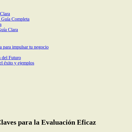
 Clara
: Guía Completa
a
uía Clara
ca para impulsar tu negocio
 del Futuro
el éxito y ejemplos
Claves para la Evaluación Eficaz