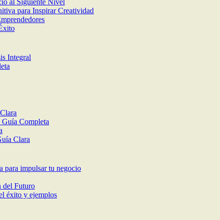
io al Siguiente Nivel
iva para Inspirar Creatividad
 Emprendedores
Éxito
s Integral
leta
 Clara
: Guía Completa
a
uía Clara
ca para impulsar tu negocio
 del Futuro
el éxito y ejemplos