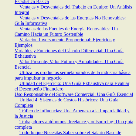
Estadística Básica
Ventajas y Desventajas del Trabajo en Equipo: Un Análisis
Integral
Ventajas y Desventajas de las Energías No Renovables:
Guía Informativa
Ventajas de las Fuentes de Energía Renovables: Un
Camino Hacia un Futuro Sostenible
Variación Inversamente Proporcional: Ejercicios y
Ejemplos
Variables y Funciones del Cálculo Diferencial: Una Guía
Exhaustiva
Valor Presente, Valor Futuro y Anualidades: Una Guía
Esencial
Utiliza los productos semielaborados de la industria básica
para impulsar tu negocio
Utilidad del Ejercicio: Una Guía Exhaustiva para Evaluar
el Desempeño Financiero
Uso Responsable del Software Comercial: Una Guía Esencial
Unidad 4: Sistemas de Costos Históricos: Una Guía
Completa
Tráfico de Influencias: Una Amenaza a la Imparcialidad y
la Justicia
Trabajadores autónomos, freelance y outsourcing: Una guía
completa
Todo lo que Necesitas Saber sobre el Salario Base de