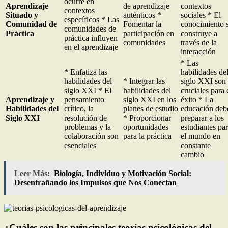
ocurre en
Aprendizaje
de aprendizaje
contextos
contextos
Situado y
auténticos *
sociales * El
específicos * Las
Comunidad de
Fomentar la
conocimiento 
comunidades de
Práctica
participación en
construye a
práctica influyen
comunidades
través de la
en el aprendizaje
interacción
* Las
* Enfatiza las
habilidades de
habilidades del
* Integrar las
siglo XXI son
siglo XXI * El
habilidades del
cruciales para 
Aprendizaje y
pensamiento
siglo XXI en los
éxito * La
Habilidades del
crítico, la
planes de estudio
educación deb
Siglo XXI
resolución de
* Proporcionar
preparar a los
problemas y la
oportunidades
estudiantes pa
colaboración son
para la práctica
el mundo en
esenciales
constante
cambio
Leer Más:
Biología, Individuo y Motivación Social:
Desentrañando los Impulsos que Nos Conectan
¿Cuáles son las principales teorías psicológicas del