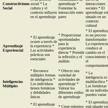
Constructivismo
social * La
aprendizaje *
interacciones
Social
cultura y el
Fomentar la
sociales * El
contexto influyen
interacción entre
aprendizaje es
en el aprendizaje
pares
situado en un
contexto
cultural
* El aprendiza
* Proporcionar
es un proceso
* El aprendizaje
oportunidades
transformador
ocurre a través de
para la
La experiencia
Aprendizaje
la experiencia *
experiencia
conduce al
Experiencial
Las actividades
directa * Permitir
cambio en el
prácticas son
la reflexión y el
conocimiento 
esenciales
análisis
el
comportamien
* Reconoce
* Ofrecer una
* La
múltiples formas
variedad de
inteligencia es
de inteligencia *
actividades de
Inteligencias
multifacética *
Los individuos
aprendizaje *
Múltiples
Las fortalezas
tienen fortalezas
Valorar los
de un individu
y debilidades
diferentes estilos
pueden variar
únicas
de aprendizaje
* El aprendiza
* El aprendizaje
* Crear entornos
está situado en