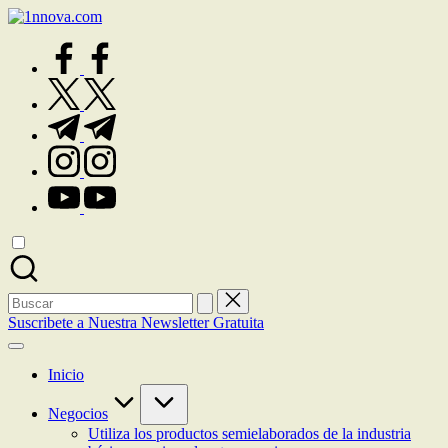
Saltar
al
facebook.com
contenido
twitter.com
t.me
instagram.com
youtube.com
Buscar:
Suscribete a Nuestra Newsletter Gratuita
Inicio
Negocios
Utiliza los productos semielaborados de la industria