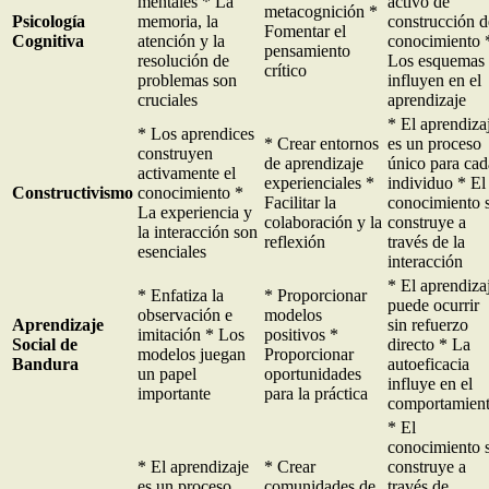
mentales * La
activo de
metacognición *
Psicología
memoria, la
construcción d
Fomentar el
Cognitiva
atención y la
conocimiento 
pensamiento
resolución de
Los esquemas
crítico
problemas son
influyen en el
cruciales
aprendizaje
* El aprendiza
* Los aprendices
* Crear entornos
es un proceso
construyen
de aprendizaje
único para cad
activamente el
experienciales *
individuo * El
Constructivismo
conocimiento *
Facilitar la
conocimiento 
La experiencia y
colaboración y la
construye a
la interacción son
reflexión
través de la
esenciales
interacción
* El aprendiza
* Enfatiza la
* Proporcionar
puede ocurrir
observación e
modelos
Aprendizaje
sin refuerzo
imitación * Los
positivos *
Social de
directo * La
modelos juegan
Proporcionar
Bandura
autoeficacia
un papel
oportunidades
influye en el
importante
para la práctica
comportamien
* El
conocimiento 
* El aprendizaje
* Crear
construye a
es un proceso
comunidades de
través de