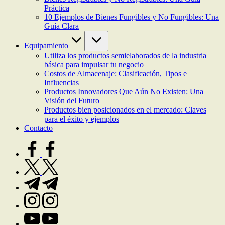
Práctica
10 Ejemplos de Bienes Fungibles y No Fungibles: Una
Guía Clara
Equipamiento
Utiliza los productos semielaborados de la industria
básica para impulsar tu negocio
Costos de Almacenaje: Clasificación, Tipos e
Influencias
Productos Innovadores Que Aún No Existen: Una
Visión del Futuro
Productos bien posicionados en el mercado: Claves
para el éxito y ejemplos
Contacto
facebook.com
twitter.com
t.me
instagram.com
youtube.com