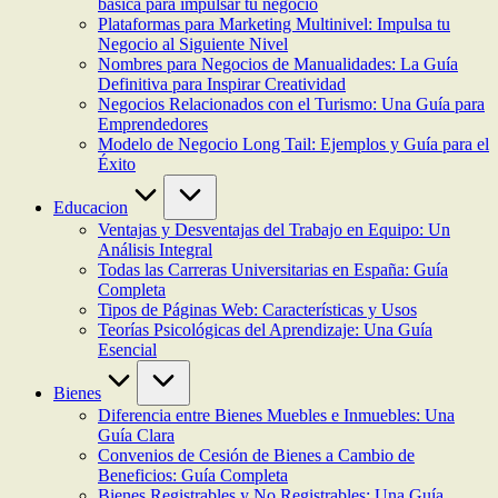
básica para impulsar tu negocio
Plataformas para Marketing Multinivel: Impulsa tu
Negocio al Siguiente Nivel
Nombres para Negocios de Manualidades: La Guía
Definitiva para Inspirar Creatividad
Negocios Relacionados con el Turismo: Una Guía para
Emprendedores
Modelo de Negocio Long Tail: Ejemplos y Guía para el
Éxito
Educacion
Ventajas y Desventajas del Trabajo en Equipo: Un
Análisis Integral
Todas las Carreras Universitarias en España: Guía
Completa
Tipos de Páginas Web: Características y Usos
Teorías Psicológicas del Aprendizaje: Una Guía
Esencial
Bienes
Diferencia entre Bienes Muebles e Inmuebles: Una
Guía Clara
Convenios de Cesión de Bienes a Cambio de
Beneficios: Guía Completa
Bienes Registrables y No Registrables: Una Guía