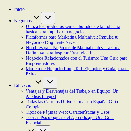
Inicio
Negocios
Utiliza los productos semielaborados de la industria
básica para impulsar tu negocio
Plataformas para Marketing Multinivel: Impulsa tu
Negocio al Siguiente Nivel
Nombres para Negocios de Manualidades: La Guía
Definitiva para Inspirar Creatividad
Negocios Relacionados con el Turismo: Una Guía para
Emprendedores
Modelo de Negocio Long Tail: Ejemplos y Guía para el
Éxito
Educacion
Ventajas y Desventajas del Trabajo en Equipo: Un
Análisis Integral
Todas las Carreras Universitarias en España: Guía
Completa
Tipos de Páginas Web: Características y Usos
Teorías Psicológicas del Aprendizaje: Una Guía
Esencial