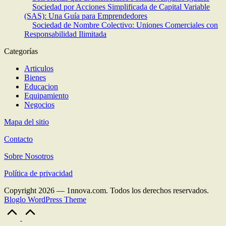
Sociedad por Acciones Simplificada de Capital Variable
(SAS): Una Guía para Emprendedores
Sociedad de Nombre Colectivo: Uniones Comerciales con
Responsabilidad Ilimitada
Categorías
Articulos
Bienes
Educacion
Equipamiento
Negocios
Mapa del sitio
Contacto
Sobre Nosotros
Política de privacidad
Copyright 2026 — 1nnova.com. Todos los derechos reservados.
Bloglo WordPress Theme
Volver
arriba