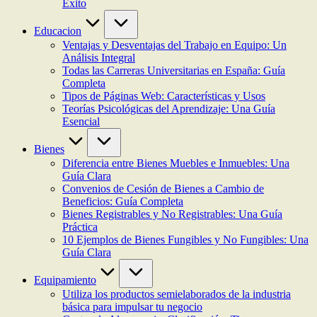
Éxito
Educacion
Ventajas y Desventajas del Trabajo en Equipo: Un
Análisis Integral
Todas las Carreras Universitarias en España: Guía
Completa
Tipos de Páginas Web: Características y Usos
Teorías Psicológicas del Aprendizaje: Una Guía
Esencial
Bienes
Diferencia entre Bienes Muebles e Inmuebles: Una
Guía Clara
Convenios de Cesión de Bienes a Cambio de
Beneficios: Guía Completa
Bienes Registrables y No Registrables: Una Guía
Práctica
10 Ejemplos de Bienes Fungibles y No Fungibles: Una
Guía Clara
Equipamiento
Utiliza los productos semielaborados de la industria
básica para impulsar tu negocio