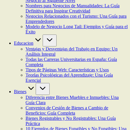
Negocio al Siguiente Nivel
Nombres para Negocios de Manualidades: La Guía
Definitiva para Inspirar Creatividad
Negocios Relacionados con el Turismo: Una Guía para
Emprendedores
Modelo de Negocio Long Tail: Ejemplos y Guía para el
Éxito
Educacion
Ventajas y Desventajas del Trabajo en Equipo: Un
Análisis Integral
Todas las Carreras Universitarias en España: Guía
Completa
Tipos de Páginas Web: Características y Usos
Teorías Psicológicas del Aprendizaje: Una Guía
Esencial
Bienes
Diferencia entre Bienes Muebles e Inmuebles: Una
Guía Clara
Convenios de Cesión de Bienes a Cambio de
Beneficios: Guía Completa
Bienes Registrables y No Registrables: Una Guía
Práctica
10 Ejemplos de Bienes Fungibles y No Fungibles: Una