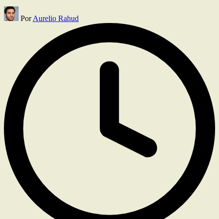
Publicado
Por
Aurelio Rahud
por