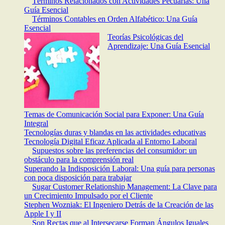
Términos Relacionados con Actividades Pecuarias: Una
Guía Esencial
Términos Contables en Orden Alfabético: Una Guía
Esencial
Teorías Psicológicas del
Aprendizaje: Una Guía Esencial
Temas de Comunicación Social para Exponer: Una Guía
Integral
Tecnologías duras y blandas en las actividades educativas
Tecnología Digital Eficaz Aplicada al Entorno Laboral
Supuestos sobre las preferencias del consumidor: un
obstáculo para la comprensión real
Superando la Indisposición Laboral: Una guía para personas
con poca disposición para trabajar
Sugar Customer Relationship Management: La Clave para
un Crecimiento Impulsado por el Cliente
Stephen Wozniak: El Ingeniero Detrás de la Creación de las
Apple I y II
Son Rectas que al Intersecarse Forman Ángulos Iguales