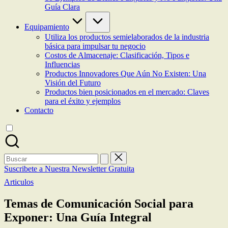
Guía Clara
Equipamiento
Utiliza los productos semielaborados de la industria
básica para impulsar tu negocio
Costos de Almacenaje: Clasificación, Tipos e
Influencias
Productos Innovadores Que Aún No Existen: Una
Visión del Futuro
Productos bien posicionados en el mercado: Claves
para el éxito y ejemplos
Contacto
Buscar:
Suscribete a Nuestra Newsletter Gratuita
Publicada
Articulos
en
Temas de Comunicación Social para
Exponer: Una Guía Integral